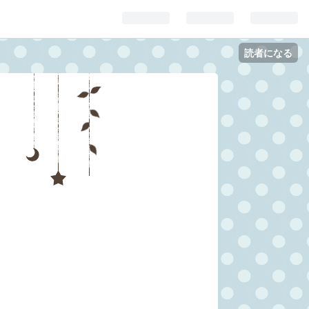
読者になる
録