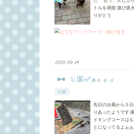
トルを堪能 遊び過
りがとう
2019
-
09
-
14
公園がぁ。。。
公園
先日の台風から５日
りあったようです 
イキングコースはも
とになってるよぉぉ