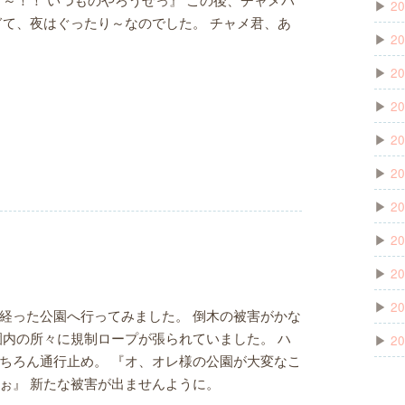
▶
20
ぎて、夜はぐったり～なのでした。 チャメ君、あ
▶
20
▶
20
▶
20
▶
20
▶
20
▶
20
▶
20
▶
20
▶
20
経った公園へ行ってみました。 倒木の被害がかな
園内の所々に規制ロープが張られていました。 ハ
▶
20
ちろん通行止め。 『オ、オレ様の公園が大変なこ
ぉ』 新たな被害が出ませんように。