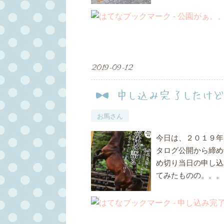
2019
-
09
-
12
申し込み完了したけど
お馬さん
今日は、２０１９年
タログ公開から締め
め切り当日の申し込
てみたものの。。。