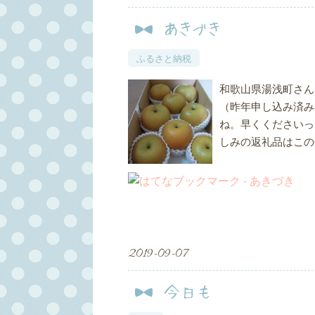
あきづき
ふるさと納税
和歌山県湯浅町さん
（昨年申し込み済み
ね。早くくださいっ
しみの返礼品はこの
2019
-
09
-
07
今日も