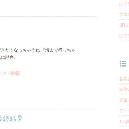
はて
ブロ
週刊
はて
行きたくなっちゃうね 『海まで行っちゃ
れは勘弁。
お寛
気付
災害
ブヒ
ト最終結果
1／