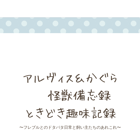
アルヴィス＆かぐら
怪獣備忘
ときどき趣味記録
〜フレブルとのドタバタ日常と飼い主たちのあれこれ〜