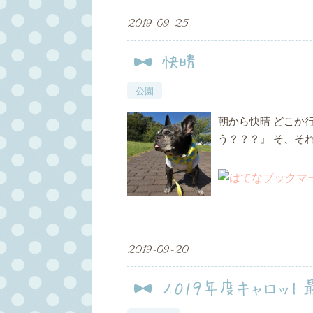
2019
-
09
-
25
快晴
公園
朝から快晴 どこか
う？？？』 そ、そ
2019
-
09
-
20
２０１９年度キャロッ