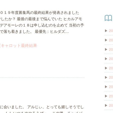
０１９年度募集馬の最終結果が発表されました
でしたか？ 最後の最後まで悩んでいた ヒカルアモ
デアモーレの１８は申し込むのを止めて 当初の予
▶
20
で落ち着きました。 最優先：ヒルダズ…
▶
20
▶
20
▶
20
▶
20
▶
20
▶
20
▶
20
▶
20
に会いました。 アルじぃ、とっても嬉しそうでし
り～！！ いつものやろうぜっ』 この後、チャメバ