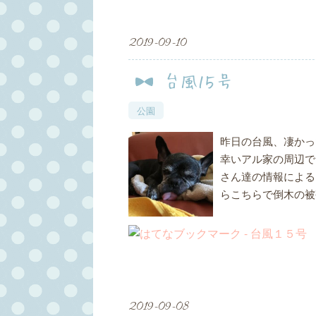
2019
-
09
-
10
台風１５号
公園
昨日の台風、凄かっ
幸いアル家の周辺で
さん達の情報による
らこちらで倒木の被
2019
-
09
-
08