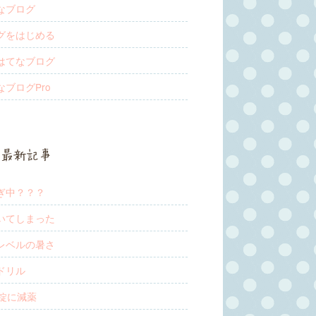
なブログ
グをはじめる
はてなブログ
なブログPro
最新記事
ぎ中？？？
いてしまった
レベルの暑さ
ドリル
2錠に減薬